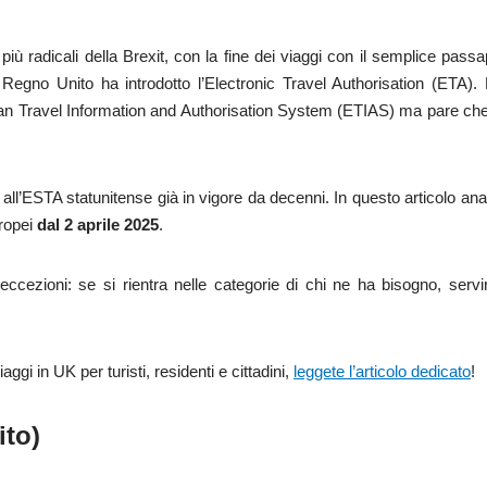
ù radicali della Brexit, con la fine dei viaggi con il semplice passa
 Regno Unito ha introdotto l’Electronic Travel Authorisation (ETA).
opean Travel Information and Authorisation System (ETIAS) ma pare ch
i all’ESTA statunitense già in vigore da decenni. In questo articolo an
uropei
dal 2 aprile 2025
.
eccezioni: se si rientra nelle categorie di chi ne ha bisogno, serv
aggi in UK per turisti, residenti e cittadini,
leggete l’articolo dedicato
!
ito)