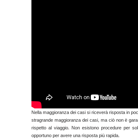
Nella maggioranza dei casi si riceverà risposta in p
stragrande maggioranza dei casi, ma ciò non è garan
rispetto al viaggio. Non esistono procedure per sol
opportuno per avere una risposta più rapida.