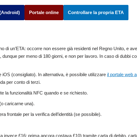
(Android)
Portale online
Controllare la propria ETA
gno di un’ETA: occorre non essere già residenti nel Regno Unito, e av
ri, dunque per meno di 180 giorni, e non per lavoro. In caso di dubbi co
iOS (consigliato). In alternativa, è possibile utilizzare
il portale web 
a per conto di terzi.
te la funzionalità NFC quando e se richiesto.
(o caricarne una).
 frontale per la verifica dell’identità (se possibile).
va invece £16; prima ancora costava £10) tramite carta di debito, carta