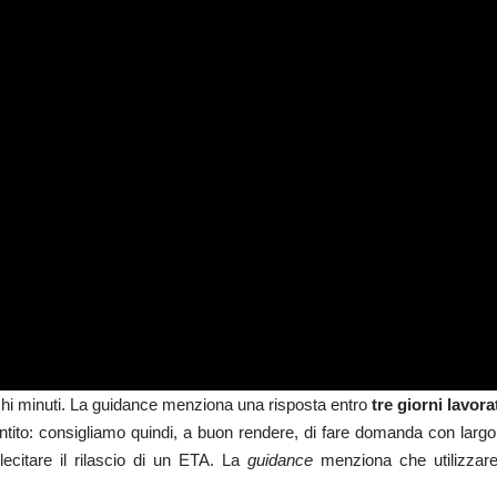
ochi minuti. La guidance menziona una risposta entro
tre giorni lavora
tito: consigliamo quindi, a buon rendere, di fare domanda con largo
lecitare il rilascio di un ETA. La
guidance
menziona che utilizzare