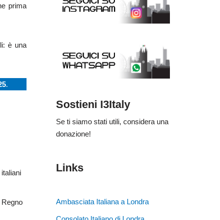
he prima
li: è una
25
.
Sostieni I3Italy
Se ti siamo stati utili, considera una
donazione!
Links
italiani
Ambasciata Italiana a Londra
el Regno
Consolato Italiano di Londra