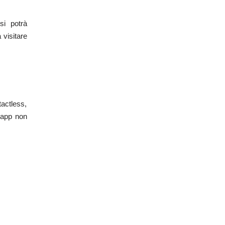
si potrà
 visitare
tactless,
l’app non