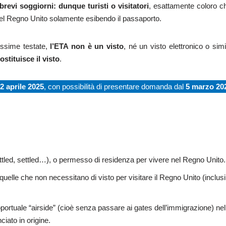
brevi soggiorni: dunque turisti o visitatori
, esattamente coloro c
nel Regno Unito solamente esibendo il passaporto.
issime testate,
l’ETA non è un visto
, né un visto elettronico o simi
ostituisce il visto
.
2 aprile 2025
, con possibilità di presentare domanda dal
5 marzo 20
ttled, settled…), o permesso di residenza per vivere nel Regno Unito.
 quelle che non necessitano di visto per visitare il Regno Unito (inclusi 
oportuale “airside” (cioè senza passare ai gates dell’immigrazione) n
iato in origine.