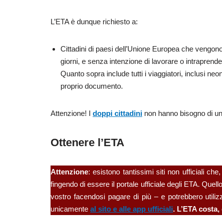
L’ETA è dunque richiesto a:
Cittadini di paesi dell’Unione Europea che vengo
giorni, e senza intenzione di lavorare o intraprender
Quanto sopra include tutti i viaggiatori, inclusi ne
proprio documento.
Attenzione! I
doppi cittadini
non hanno bisogno di un
Ottenere l’ETA
Attenzione
: esistono tantissimi siti non ufficiali ch
fingendo di essere il portale ufficiale degli ETA. Quel
vostro facendosi pagare di più – e potrebbero utilizz
unicamente
al sito e alle app ufficiali
.
L’ETA costa, 