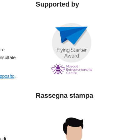
Supported by
ere
nsultate
apposito
.
Rassegna stampa
 di