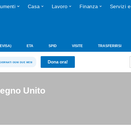
umenti
Casa
Lavoro
Finanza
Servizi e
(EVISA)
ETA
SPID
VISITE
TRASFERIRSI
Dona ora!
ggiornati ogni due mesi
Regno Unito