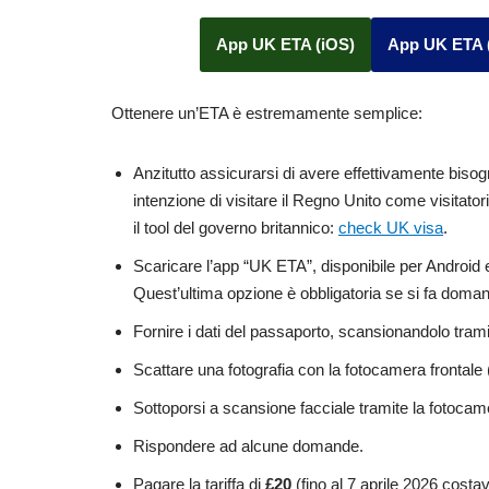
App UK ETA (iOS)
App UK ETA 
Ottenere un’ETA è estremamente semplice:
Anzitutto assicurarsi di avere effettivamente biso
intenzione di visitare il Regno Unito come visitato
il tool del governo britannico:
check UK visa
.
Scaricare l’app “UK ETA”, disponibile per Android e 
Quest’ultima opzione è obbligatoria se si fa domand
Fornire i dati del passaporto, scansionandolo trami
Scattare una fotografia con la fotocamera frontale 
Sottoporsi a scansione facciale tramite la fotocamera
Rispondere ad alcune domande.
Pagare la tariffa di
£20
(fino al 7 aprile 2026 costa