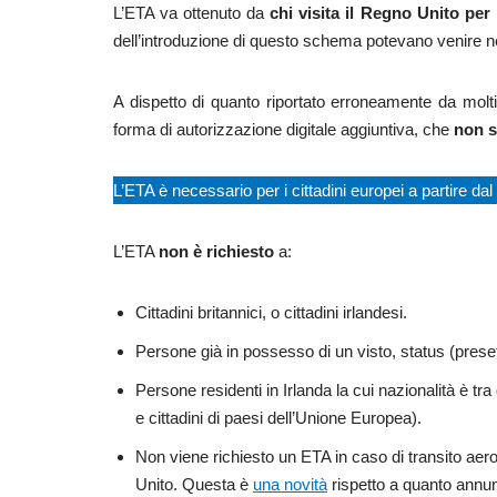
L’ETA va ottenuto da
chi visita il Regno Unito per 
dell’introduzione di questo schema potevano venire 
A dispetto di quanto riportato erroneamente da molt
forma di autorizzazione digitale aggiuntiva, che
non s
L’ETA è necessario per i cittadini europei a partire dal
L’ETA
non è richiesto
a:
Cittadini britannici, o cittadini irlandesi.
Persone già in possesso di un visto, status (prese
Persone residenti in Irlanda la cui nazionalità è tra
e cittadini di paesi dell’Unione Europea).
Non viene richiesto un ETA in caso di transito aer
Unito. Questa è
una novità
rispetto a quanto annunc