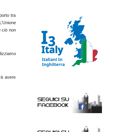
porto tra
 L’Unione
e ciò non
alizziamo
irà avere