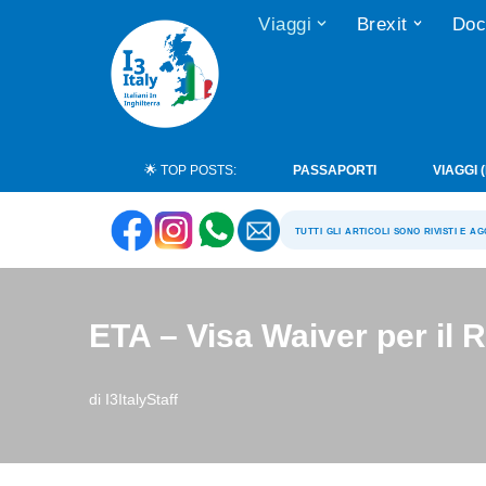
Viaggi
Brexit
Doc
Vai
al
contenuto
🌟 TOP POSTS:
PASSAPORTI
VIAGGI 
tutti gli articoli sono rivisti e a
ETA – Visa Waiver per il 
di
I3ItalyStaff