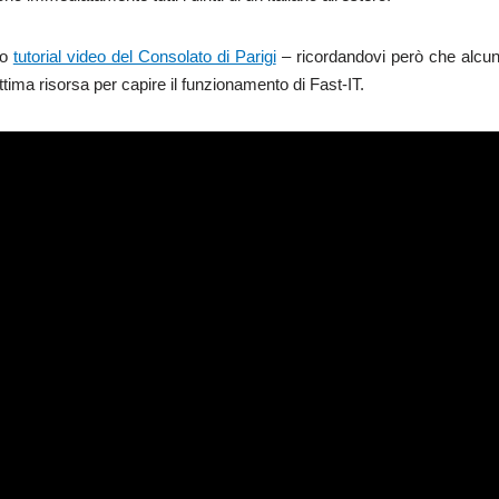
mo
tutorial video del Consolato di Parigi
– ricordandovi però che alcun
tima risorsa per capire il funzionamento di Fast-IT.