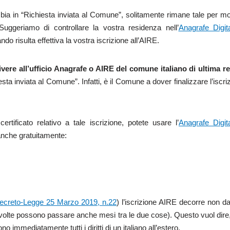
bia in “Richiesta inviata al Comune”, solitamente rimane tale per mo
 Suggeriamo di controllare la vostra residenza nell’
Anagrafe Digita
o risulta effettiva la vostra iscrizione all’AIRE.
scrivere all’ufficio Anagrafe o AIRE del comune italiano di ultima 
esta inviata al Comune”. Infatti, è il Comune a dover finalizzare l’iscri
ertificato relativo a tale iscrizione, potete usare l’
Anagrafe Digit
 anche gratuitamente:
ecreto-Legge 25 Marzo 2019, n.22
) l’iscrizione AIRE decorre non d
volte possono passare anche mesi tra le due cose). Questo vuol dire, 
o immediatamente tutti i diritti di un italiano all’estero.