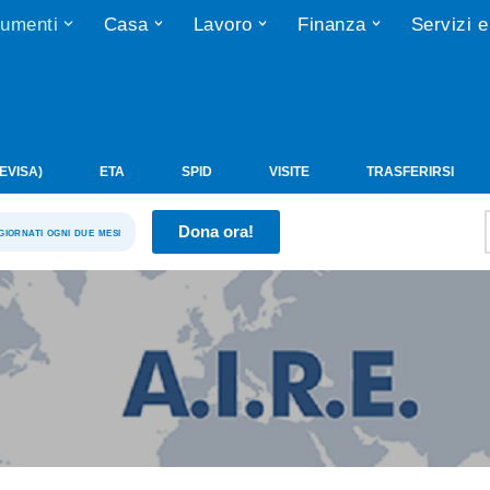
umenti
Casa
Lavoro
Finanza
Servizi e
(EVISA)
ETA
SPID
VISITE
TRASFERIRSI
Dona ora!
ggiornati ogni due mesi