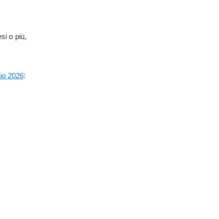
si o più,
aio 2026
: