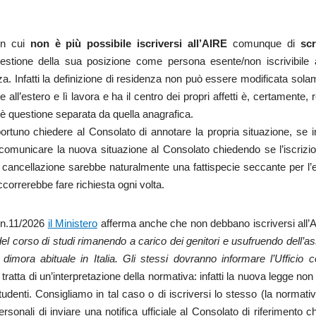
 in cui
non è più possibile iscriversi all’AIRE
comunque di
scr
gestione della sua posizione come persona esente/non iscrivibile a
a. Infatti la definizione di residenza non può essere modificata sol
 all’estero e lì lavora e ha il centro dei propri affetti è, certamente, 
 è questione separata da quella anagrafica.
ortuno chiedere al Consolato di annotare la propria situazione, se 
di comunicare la nuova situazione al Consolato chiedendo se l’iscriz
a cancellazione sarebbe naturalmente una fattispecie seccante per l’
correrebbe fare richiesta ogni volta.
e n.11/2026
il Ministero
afferma anche che non debbano iscriversi all’
 del corso di studi rimanendo a carico dei genitori e usufruendo dell’a
 dimora abituale in Italia. Gli stessi dovranno informare l’Ufficio 
 tratta di un’interpretazione della normativa: infatti la nuova legge no
studenti. Consigliamo in tal caso o di iscriversi lo stesso (la normati
rsonali di inviare una notifica ufficiale al Consolato di riferimento 