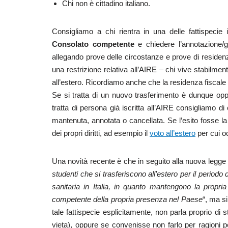
Chi non è cittadino italiano.
Consigliamo a chi rientra in una delle fattispecie
Consolato competente
e chiedere l’annotazione/
allegando prove delle circostanze e prove di residenz
una restrizione relativa all’AIRE – chi vive stabilmente
all’estero. Ricordiamo anche che la residenza fiscale
Se si tratta di un nuovo trasferimento è dunque opp
tratta di persona già iscritta all’AIRE consigliamo 
mantenuta, annotata o cancellata. Se l’esito fosse l
dei propri diritti, ad esempio il
voto all’estero
per cui oc
Una novità recente è che in seguito alla nuova legg
studenti che si trasferiscono all’estero per il periodo
sanitaria in Italia, in quanto mantengono la propria
competente della propria presenza nel Paese
“, ma si
tale fattispecie esplicitamente, non parla proprio di 
vieta), oppure se convenisse non farlo per ragioni pe