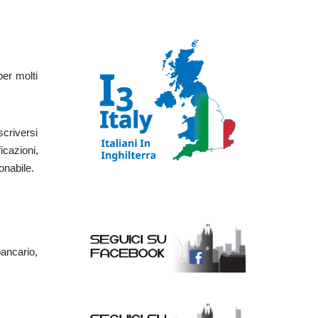
per molti
Iscriversi
icazioni,
onabile.
bancario,