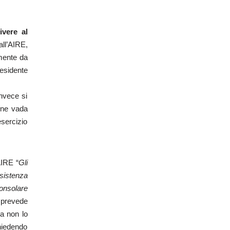
ivere al
ll’AIRE,
amente da
residente
invece si
ione vada
esercizio
AIRE “
Gli
ssistenza
consolare
n prevede
va non lo
chiedendo