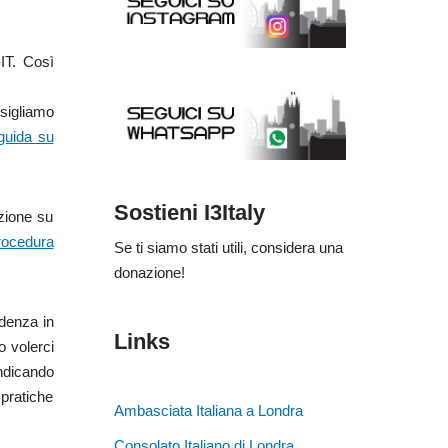
-IT. Così
sigliamo
 guida su
Sostieni I3Italy
nzione su
rocedura
Se ti siamo stati utili, considera una
donazione!
idenza in
Links
o volerci
ndicando
 pratiche
Ambasciata Italiana a Londra
Consolato Italiano di Londra