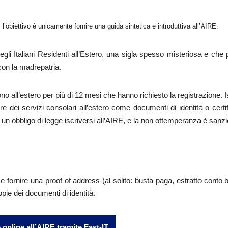
: l’obiettivo è unicamente fornire una guida sintetica e introduttiva all’AIRE.
egli Italiani Residenti all’Estero, una sigla spesso misteriosa e che 
con la madrepatria.
iedono all’estero per più di 12 mesi che hanno richiesto la registrazione. 
e dei servizi consolari all’estero come documenti di identità o certif
 è un obbligo di legge iscriversi all’AIRE, e la non ottemperanza è sanzi
e fornire una proof of address (al solito: busta paga, estratto conto 
opie dei documenti di identità.
e online all’AIRE tramite Fast-IT