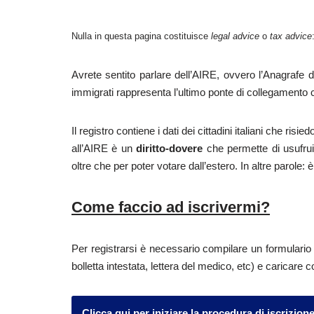
Nulla in questa pagina costituisce
legal advice
o
tax advice
Avrete sentito parlare dell’AIRE, ovvero l’Anagrafe d
immigrati rappresenta l’ultimo ponte di collegamento 
Il registro contiene i dati dei cittadini italiani che ris
all’AIRE è un
diritto-dovere
che permette di usufruir
oltre che per poter votare dall’estero. In altre parole:
Come faccio ad iscrivermi?
Per registrarsi è necessario compilare un formulario 
bolletta intestata, lettera del medico, etc) e caricare c
Clicca qui per iniziare la procedura di iscrizion