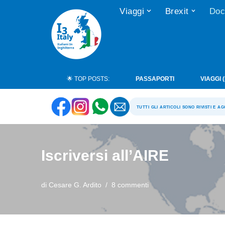
Viaggi
Brexit
Doc
Vai
al
contenuto
🌟 TOP POSTS:
PASSAPORTI
VIAGGI 
tutti gli articoli sono rivisti e a
Iscriversi all’AIRE
di
Cesare G. Ardito
8 commenti